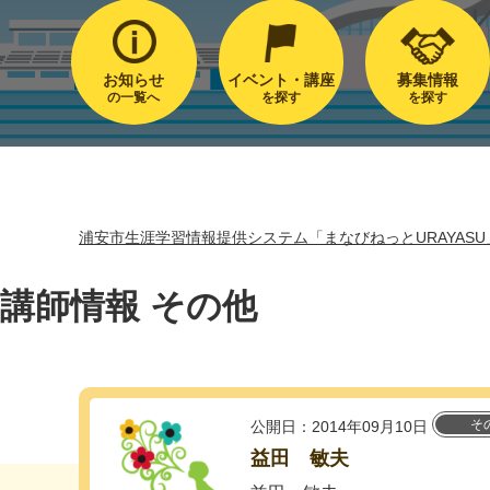
お知らせ
イベント・講座
募集情報
の一覧へ
を探す
を探す
浦安市生涯学習情報提供システム「まなびねっとURAYASU
講師情報 その他
そ
公開日：2014年09月10日
益田 敏夫