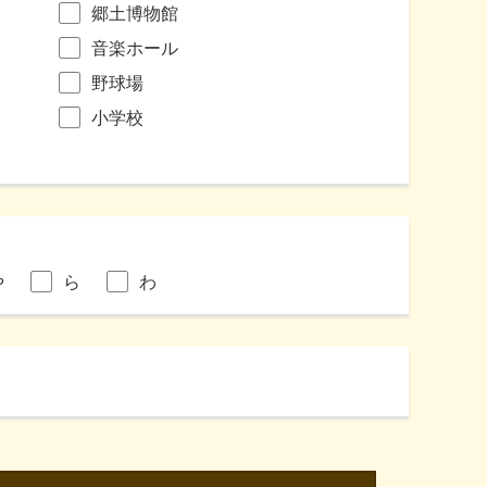
郷土博物館
音楽ホール
野球場
小学校
や
ら
わ