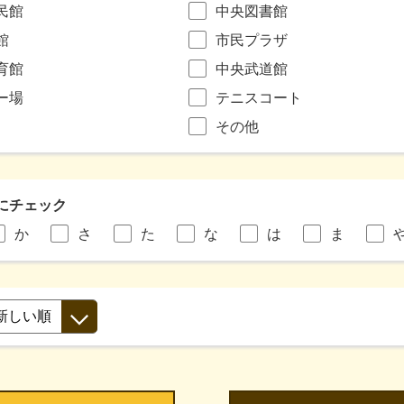
民館
中央図書館
館
市民プラザ
育館
中央武道館
ー場
テニスコート
その他
にチェック
か
さ
た
な
は
ま