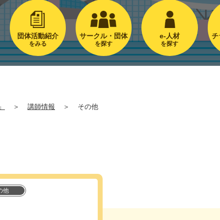
団体活動紹介
サークル・団体
e-人材
チ
をみる
を探す
を探す
」
＞
講師情報
＞
その他
の他