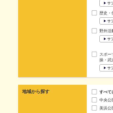
サ
歴史・
サ
野外活
サ
スポー
操・武
サ
地域から探す
すべて
中央公
美浜公