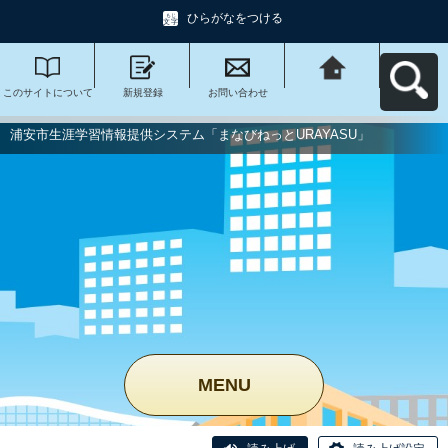
ひらがなをつける
このサイトについて
新規登録
お問い合わせ
浦安市生涯学習情報
提供システム「まな
びねっと
URAYASU」へ戻る
浦安市生涯学習情報提供システム「まなびねっとURAYASU」
MENU