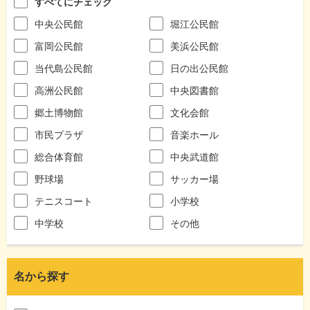
すべてにチェック
中央公民館
堀江公民館
富岡公民館
美浜公民館
当代島公民館
日の出公民館
高洲公民館
中央図書館
郷土博物館
文化会館
市民プラザ
音楽ホール
総合体育館
中央武道館
野球場
サッカー場
テニスコート
小学校
中学校
その他
名から探す