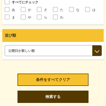
すべてにチェック
あ
か
さ
た
な
は
ま
や
ら
わ
並び順
検索する