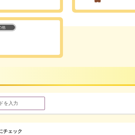
の他
にチェック