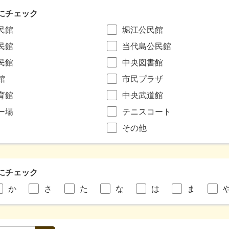
にチェック
民館
堀江公民館
民館
当代島公民館
民館
中央図書館
館
市民プラザ
育館
中央武道館
ー場
テニスコート
その他
にチェック
か
さ
た
な
は
ま