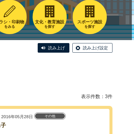
ラシ・印刷物
文化・教育施設
スポーツ施設
をみる
を探す
を探す
読み上げ
読み上げ設定
表示件数：3件
その他
2016年05月28日
典子