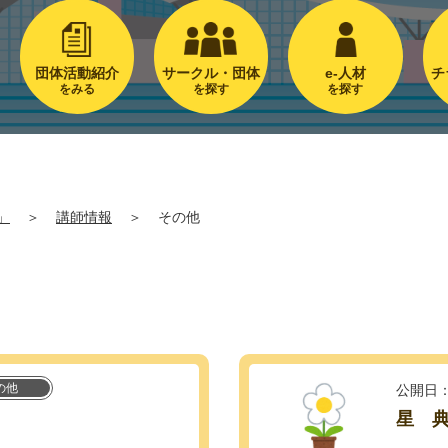
団体活動紹介
サークル・団体
e-人材
チ
をみる
を探す
を探す
」
＞
講師情報
＞
その他
の他
公開日：
星 