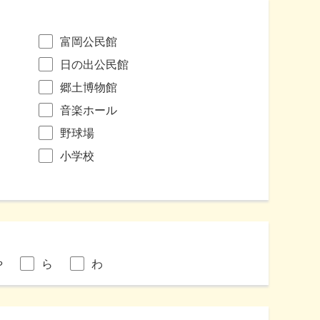
富岡公民館
日の出公民館
郷土博物館
音楽ホール
野球場
小学校
や
ら
わ