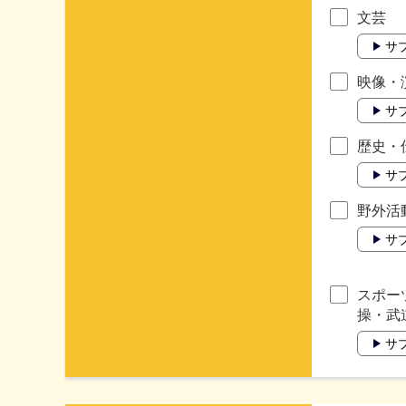
文芸
サ
映像・
サ
歴史・
サ
野外活
サ
スポー
操・武
サ