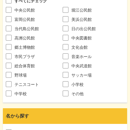
すべてにチェック
中央公民館
堀江公民館
富岡公民館
美浜公民館
当代島公民館
日の出公民館
高洲公民館
中央図書館
郷土博物館
文化会館
市民プラザ
音楽ホール
総合体育館
中央武道館
野球場
サッカー場
テニスコート
小学校
中学校
その他
名から探す