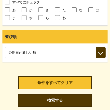
すべてにチェック
あ
か
さ
た
な
は
ま
や
ら
わ
並び順
検索する