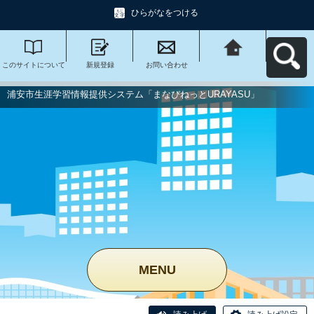
ひらがなをつける
このサイトについて
新規登録
お問い合わせ
浦安市生涯学習情報
提供システム「まな
びねっと
URAYASU」へ戻る
浦安市生涯学習情報提供システム「まなびねっとURAYASU」
MENU