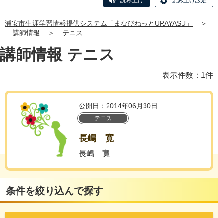
読み上げ
読み上げ設定
浦安市生涯学習情報提供システム「まなびねっとURAYASU」
＞
講師情報
＞
テニス
講師情報 テニス
表示件数：1件
公開日：2014年06月30日
テニス
長嶋 寛
長嶋 寛
条件を絞り込んで探す