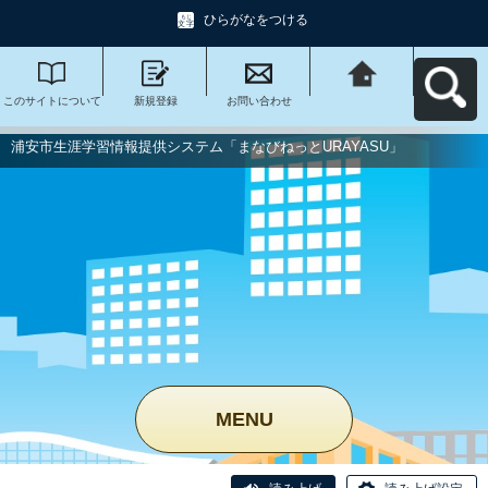
ひらがなをつける
このサイトについて
新規登録
お問い合わせ
浦安市生涯学習情報
提供システム「まな
びねっと
URAYASU」へ戻る
浦安市生涯学習情報提供システム「まなびねっとURAYASU」
MENU