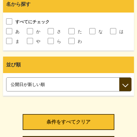
名から探す
すべてにチェック
あ
か
さ
た
な
は
ま
や
ら
わ
並び順