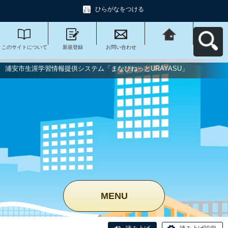
ひらがなをつける
このサイトについて
新規登録
お問い合わせ
浦安市生涯学習情報
提供システム「まな
びねっと
URAYASU」へ戻る
浦安市生涯学習情報提供システム「まなびねっとURAYASU」
MENU