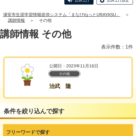
読み上げ
読み上げ設定
浦安市生涯学習情報提供システム「まなびねっとURAYASU」
＞
講師情報
＞
その他
講師情報 その他
表示件数：1件
公開日：2023年11月16日
その他
治武 隆
条件を絞り込んで探す
フリーワードで探す