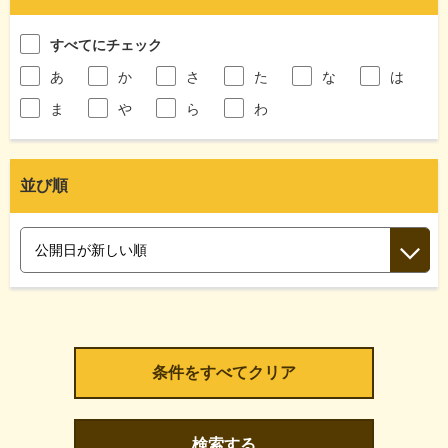
すべてにチェック
あ
か
さ
た
な
は
ま
や
ら
わ
並び順
検索する