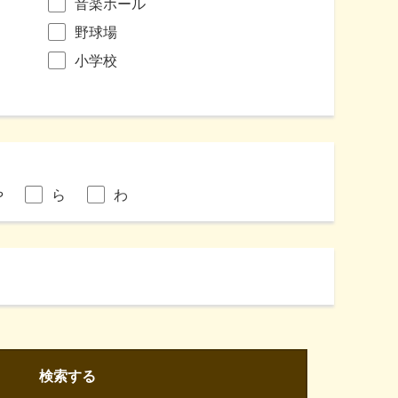
音楽ホール
野球場
小学校
や
ら
わ
検索する