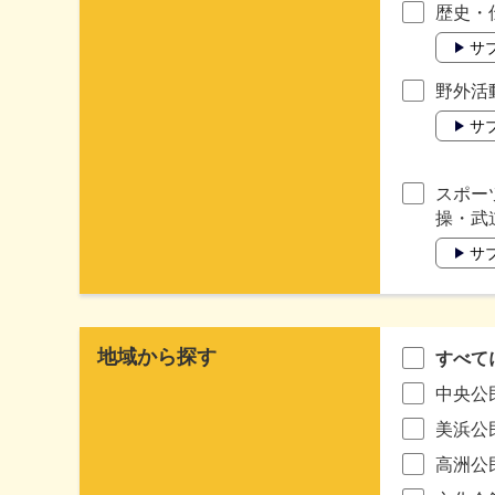
歴史・
サ
野外活
サ
スポー
操・武
サ
地域から探す
すべて
中央公
美浜公
高洲公