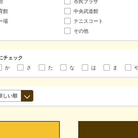
館
市民プラザ
育館
中央武道館
ー場
テニスコート
その他
にチェック
か
さ
た
な
は
ま