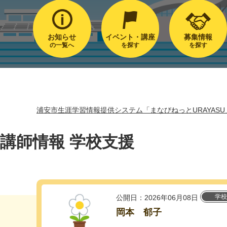
お知らせ
イベント・講座
募集情報
の一覧へ
を探す
を探す
浦安市生涯学習情報提供システム「まなびねっとURAYASU
講師情報 学校支援
学校
公開日：2026年06月08日
岡本 郁子