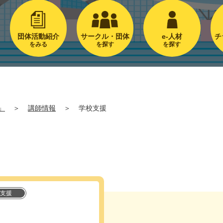
団体活動紹介
サークル・団体
e-人材
チ
をみる
を探す
を探す
」
＞
講師情報
＞
学校支援
支援