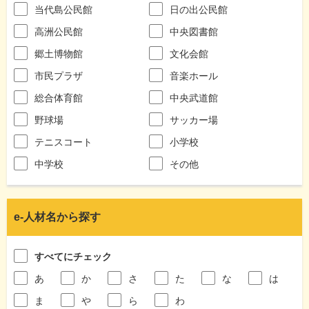
当代島公民館
日の出公民館
高洲公民館
中央図書館
郷土博物館
文化会館
市民プラザ
音楽ホール
総合体育館
中央武道館
野球場
サッカー場
テニスコート
小学校
中学校
その他
e-人材名から探す
すべてにチェック
あ
か
さ
た
な
は
ま
や
ら
わ