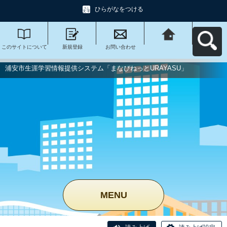
ひらがなをつける
このサイトについて
新規登録
お問い合わせ
浦安市生涯学習情報
提供システム「まな
びねっと
URAYASU」へ戻る
浦安市生涯学習情報提供システム「まなびねっとURAYASU」
MENU