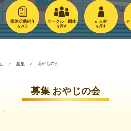
団体活動紹介
サークル・団体
e-人材
チ
をみる
を探す
を探す
」
＞
募集
＞
おやじの会
募集 おやじの会
た。
。