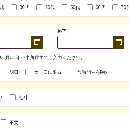
9歳
30代
40代
50代
60代
70
終了
年01月01日 ※半角数字でご入力ください。
明日
土・日に限る
常時開催を除外
り
無料
不要