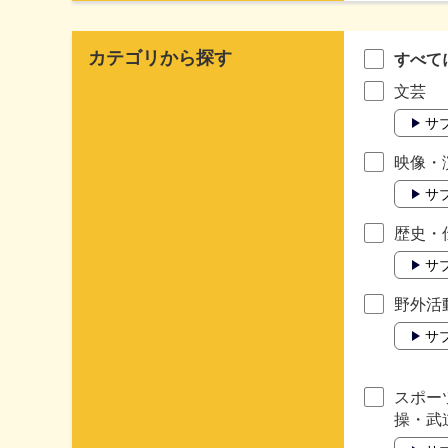
カテゴリから探す
すべて
文芸
サ
映像・
サ
歴史・
サ
野外活
サ
スポー
操・武