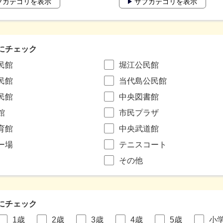
ブカテゴリを表示
サブカテゴリを表示
にチェック
民館
堀江公民館
民館
当代島公民館
民館
中央図書館
館
市民プラザ
育館
中央武道館
ー場
テニスコート
その他
にチェック
1歳
2歳
3歳
4歳
5歳
小