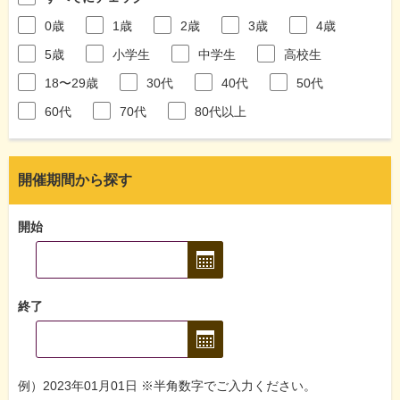
0歳
1歳
2歳
3歳
4歳
5歳
小学生
中学生
高校生
18〜29歳
30代
40代
50代
60代
70代
80代以上
開催期間から探す
開始
終了
例）2023年01月01日 ※半角数字でご入力ください。