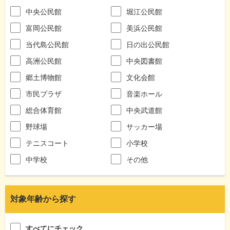
中央公民館
堀江公民館
富岡公民館
美浜公民館
当代島公民館
日の出公民館
高洲公民館
中央図書館
郷土博物館
文化会館
市民プラザ
音楽ホール
総合体育館
中央武道館
野球場
サッカー場
テニスコート
小学校
中学校
その他
対象年齢から探す
すべてにチェック