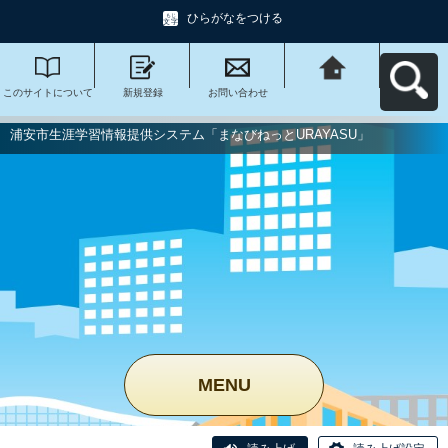
ひらがなをつける
このサイトについて
新規登録
お問い合わせ
浦安市生涯学習情報
提供システム「まな
びねっと
URAYASU」へ戻る
浦安市生涯学習情報提供システム「まなびねっとURAYASU」
MENU