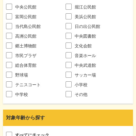
中央公民館
堀江公民館
富岡公民館
美浜公民館
当代島公民館
日の出公民館
高洲公民館
中央図書館
郷土博物館
文化会館
市民プラザ
音楽ホール
総合体育館
中央武道館
野球場
サッカー場
テニスコート
小学校
中学校
その他
対象年齢から探す
すべてにチェック