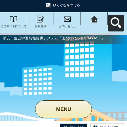
ひらがなをつける
このサイトについて
新規登録
お問い合わせ
浦安市生涯学習情報
提供システム「まな
びねっと
URAYASU」へ戻る
浦安市生涯学習情報提供システム「まなびねっとURAYASU」
MENU