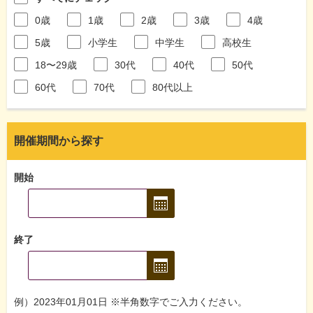
0歳
1歳
2歳
3歳
4歳
5歳
小学生
中学生
高校生
18〜29歳
30代
40代
50代
60代
70代
80代以上
開催期間から探す
開始
終了
例）2023年01月01日 ※半角数字でご入力ください。