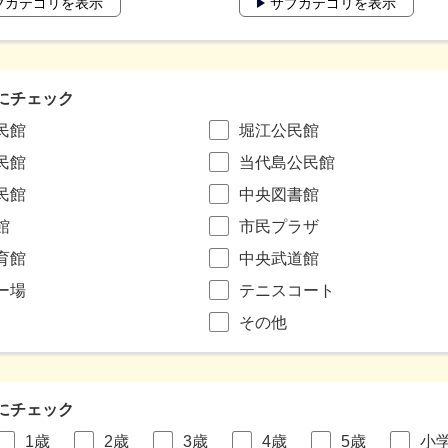
ブカテゴリを表示
サブカテゴリを表示
にチェック
民館
堀江公民館
民館
当代島公民館
民館
中央図書館
館
市民プラザ
育館
中央武道館
ー場
テニスコート
その他
にチェック
1歳
2歳
3歳
4歳
5歳
小