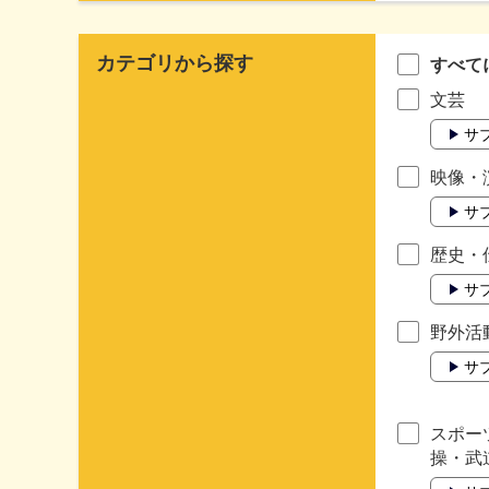
カテゴリから探す
すべて
文芸
サ
映像・
サ
歴史・
サ
野外活
サ
スポー
操・武