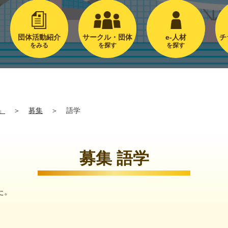
団体活動紹介
サークル・団体
e-人材
チ
をみる
を探す
を探す
」
＞
募集
＞
語学
募集 語学
た。
。