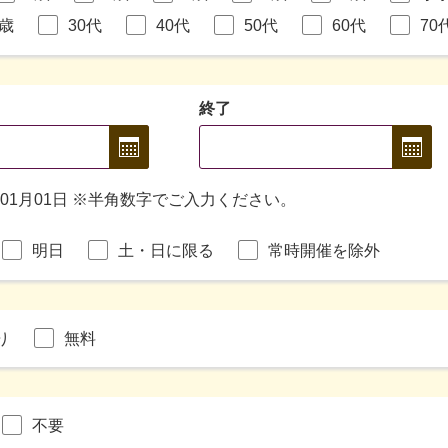
9歳
30代
40代
50代
60代
70
終了
年01月01日 ※半角数字でご入力ください。
明日
土・日に限る
常時開催を除外
り
無料
不要