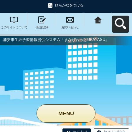
ひらがなをつける
このサイトについて
新規登録
お問い合わせ
浦安市生涯学習情報
提供システム「まな
びねっと
URAYASU」へ戻る
浦安市生涯学習情報提供システム「まなびねっとURAYASU」
MENU