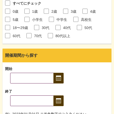
すべてにチェック
0歳
1歳
2歳
3歳
4歳
5歳
小学生
中学生
高校生
18〜29歳
30代
40代
50代
60代
70代
80代以上
開催期間から探す
開始
終了
例）2023年01月01日 ※半角数字でご入力ください。