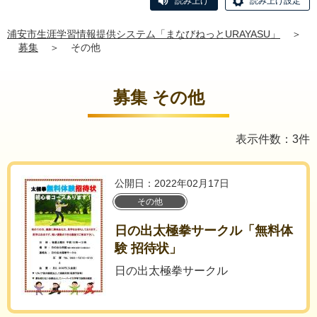
読み上げ
読み上げ設定
浦安市生涯学習情報提供システム「まなびねっとURAYASU」
＞
募集
＞
その他
募集 その他
表示件数：3件
公開日：2022年02月17日
その他
日の出太極拳サークル「無料体
験 招待状」
日の出太極拳サークル