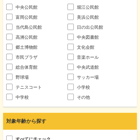
中央公民館
堀江公民館
富岡公民館
美浜公民館
当代島公民館
日の出公民館
高洲公民館
中央図書館
郷土博物館
文化会館
市民プラザ
音楽ホール
総合体育館
中央武道館
野球場
サッカー場
テニスコート
小学校
中学校
その他
対象年齢から探す
すべてにチェック