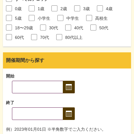
0歳
1歳
2歳
3歳
4歳
5歳
小学生
中学生
高校生
18〜29歳
30代
40代
50代
60代
70代
80代以上
開催期間から探す
開始
終了
例）2023年01月01日 ※半角数字でご入力ください。