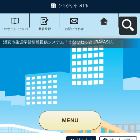
ひらがなをつける
このサイトについて
新規登録
お問い合わせ
浦安市生涯学習情報
提供システム「まな
びねっと
URAYASU」へ戻る
浦安市生涯学習情報提供システム「まなびねっとURAYASU」
MENU