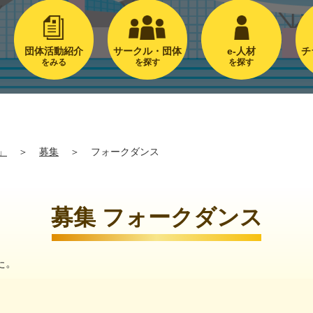
団体活動紹介
サークル・団体
e-人材
チ
をみる
を探す
を探す
」
＞
募集
＞
フォークダンス
募集 フォークダンス
た。
。