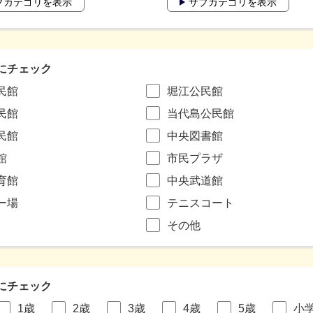
ブカテゴリを表示
サブカテゴリを表示
にチェック
民館
堀江公民館
民館
当代島公民館
民館
中央図書館
館
市民プラザ
育館
中央武道館
ー場
テニスコート
その他
にチェック
1歳
2歳
3歳
4歳
5歳
小