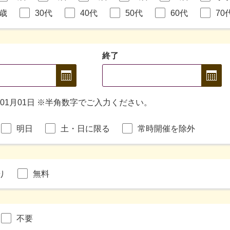
9歳
30代
40代
50代
60代
70
終了
年01月01日 ※半角数字でご入力ください。
明日
土・日に限る
常時開催を除外
り
無料
不要