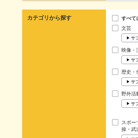
カテゴリから探す
すべて
文芸
サ
映像・
サ
歴史・
サ
野外活
サ
スポー
操・武