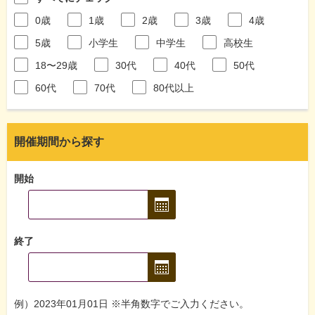
0歳
1歳
2歳
3歳
4歳
5歳
小学生
中学生
高校生
18〜29歳
30代
40代
50代
60代
70代
80代以上
開催期間から探す
開始
終了
例）2023年01月01日 ※半角数字でご入力ください。