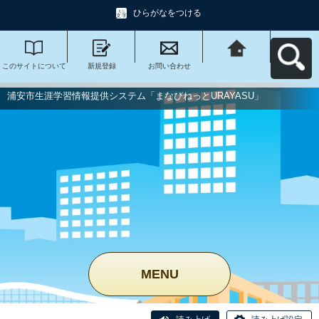
ひらがなをつける
このサイトについて
新規登録
お問い合わせ
浦安市生涯学習情報
提供システム「まな
びねっと
URAYASU」へ戻る
浦安市生涯学習情報提供システム「まなびねっとURAYASU」
MENU