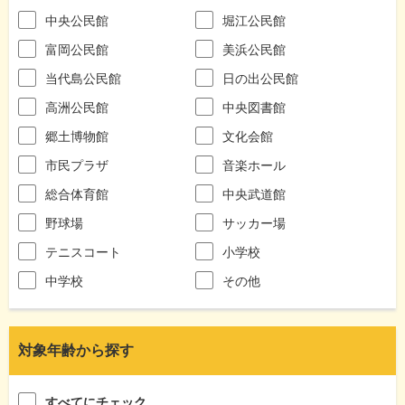
中央公民館
堀江公民館
富岡公民館
美浜公民館
当代島公民館
日の出公民館
高洲公民館
中央図書館
郷土博物館
文化会館
市民プラザ
音楽ホール
総合体育館
中央武道館
野球場
サッカー場
テニスコート
小学校
中学校
その他
対象年齢から探す
すべてにチェック