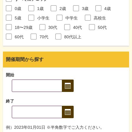
0歳
1歳
2歳
3歳
4歳
5歳
小学生
中学生
高校生
18〜29歳
30代
40代
50代
60代
70代
80代以上
開催期間から探す
開始
終了
例）2023年01月01日 ※半角数字でご入力ください。