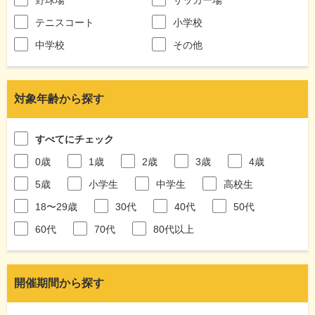
テニスコート
小学校
中学校
その他
対象年齢から探す
すべてにチェック
0歳
1歳
2歳
3歳
4歳
5歳
小学生
中学生
高校生
18〜29歳
30代
40代
50代
60代
70代
80代以上
開催期間から探す