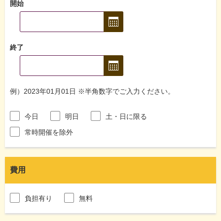
開始
終了
例）2023年01月01日 ※半角数字でご入力ください。
今日
明日
土・日に限る
常時開催を除外
費用
負担有り
無料