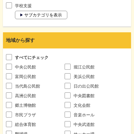
学校支援
サブカテゴリを表示
地域から探す
すべてにチェック
中央公民館
堀江公民館
富岡公民館
美浜公民館
当代島公民館
日の出公民館
高洲公民館
中央図書館
郷土博物館
文化会館
市民プラザ
音楽ホール
総合体育館
中央武道館
野球場
サッカー場