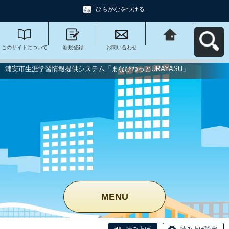
ひらがなをつける
このサイトについて
新規登録
お問い合わせ
浦安市生涯学習情報
提供システム「まな
びねっと
URAYASU」へ戻る
浦安市生涯学習情報提供システム「まなびねっとURAYASU」
MENU