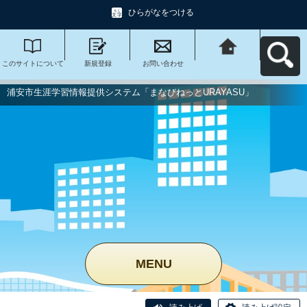
ひらがなをつける
このサイトについて
新規登録
お問い合わせ
浦安市生涯学習情報
提供システム「まな
びねっと
URAYASU」へ戻る
浦安市生涯学習情報提供システム「まなびねっとURAYASU」
MENU