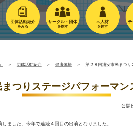
団体活動紹介
サークル・団体
e-人材
チ
をみる
を探す
を探す
」
＞
団体活動紹介
＞
健康体操
＞
第２８回浦安市民まつり
民まつりステージパフォーマン
公開日
演しました。今年で連続４回目の出演となりました。