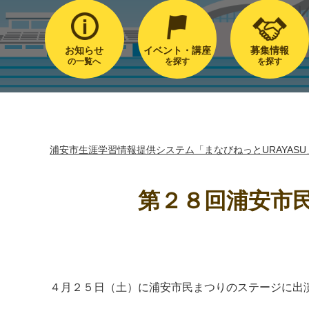
お知らせ
イベント・講座
募集情報
の一覧へ
を探す
を探す
浦安市生涯学習情報提供システム「まなびねっとURAYASU
第２８回浦安市
４月２５日（土）に
浦安市民まつりのステージに出