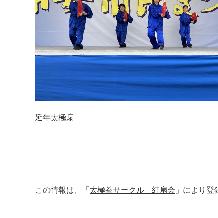
延年太極扇
この情報は、「
太極拳サークル 紅扇会
」により登