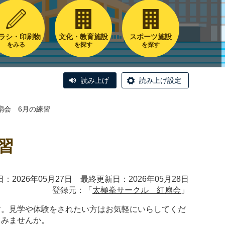
ラシ・印刷物
文化・教育施設
スポーツ施設
をみる
を探す
を探す
読み上げ
読み上げ設定
扇会 6月の練習
習
：2026年05月27日 最終更新日：2026年05月28日
登録元：「
太極拳サークル 紅扇会
」
す。見学や体験をされたい方はお気軽にいらしてくだ
てみませんか。