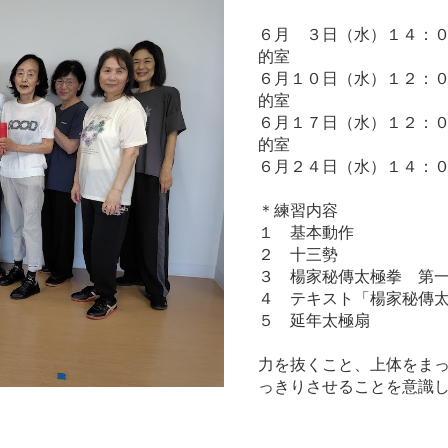
６月 ３日（水）１４：
的室
６月１０日（水）１２：
的室
６月１７日（水）１２：
的室
６月２４日（水）１４：
＊練習内容
１ 基本動作
２ 十三勢
３ 楊家秘傳太極拳 第
４ テキスト「楊家秘傳
５ 延年太極扇
力を抜くこと、上体をま
っきりさせることを意識