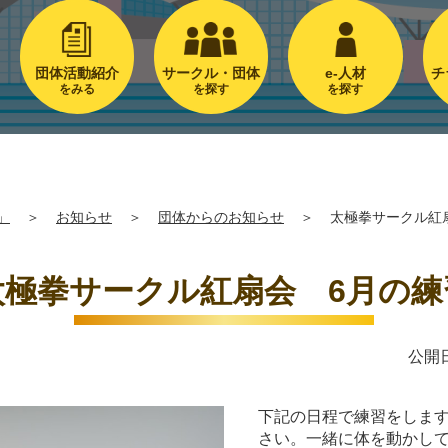
団体活動紹介
サークル・団体
e-人材
チ
をみる
を探す
を探す
」
＞
お知らせ
＞
団体からのお知らせ
＞
太極拳サークル紅
太極拳サークル紅扇会 6月の練
公開日
下記の日程で練習をしま
さい。一緒に体を動かし