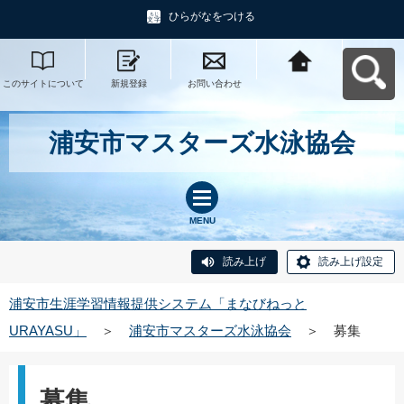
ひらがなをつける
このサイトについて
新規登録
お問い合わせ
浦安市生涯学習情報
提供システム「まな
びねっと
URAYASU」へ戻る
浦安市マスターズ水泳協会
MENU
読み上げ
読み上げ設定
浦安市生涯学習情報提供システム「まなびねっと
URAYASU」
＞
浦安市マスターズ水泳協会
＞
募集
募集