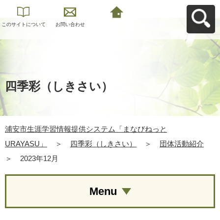
このサイトについて
お問い合わせ
浦安市生涯学習情報
提供システム「まな
びねっと
URAYASU」へ戻る
四季彩（しきさい）
浦安市生涯学習情報提供システム「まなびねっと
URAYASU」
＞
四季彩（しきさい）
＞
団体活動紹介
＞
2023年12月
Menu