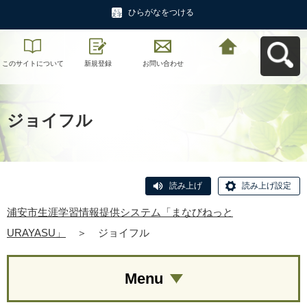
ひらがなをつける
このサイトについて
新規登録
お問い合わせ
浦安市生涯学習情報
提供システム「まな
びねっと
URAYASU」へ戻る
ジョイフル
読み上げ
読み上げ設定
浦安市生涯学習情報提供システム「まなびねっと
URAYASU」
＞
ジョイフル
Menu