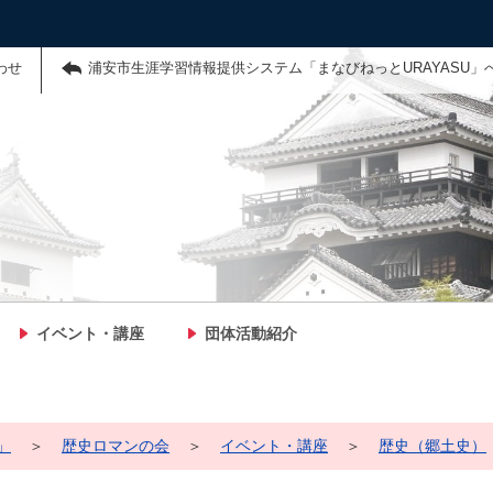
わせ
浦安市生涯学習情報提供システム「まなびねっとURAYASU」
イベント・講座
団体活動紹介
」
＞
歴史ロマンの会
＞
イベント・講座
＞
歴史（郷土史）