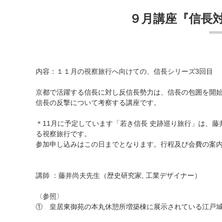
９月講座『信長対
内容：１１月の視察旅行へ向けての、信長シリーズ3回目
京都で活躍する信長に対し反信長勢力は、信長の包囲を開始
信長の反撃について考察する講座です。
＊11月に予定しています「若き信長 史跡巡り旅行」は、
る視察旅行です。
参加申し込みはこの日までとなります。行程及び会費の案
講師 ：藤井尚夫先生（歴史研究家, 工業デザイナー）
〈参照〉
① 皇居東御苑の本丸休憩所増築棟に展示されている江戸