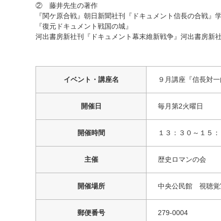
② 藤井先生の著作
『関ケ原合戦』朝日新聞社刊『ドキュメント信長の合戦』
『復元ドキュメント戦国の城』
河出書房新社刊『ドキュメント幕末維新戦争』河出書房新
イベント・講座名
９月講座『信長対一向
開催日
毎月第2火曜日
開催時間
１３：３０～１５：
主催
歴史ロマンの会
開催場所
中央公民館 視聴覚
郵便番号
279-0004