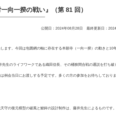
一向一揆の戦い』（第 81 回）
公開日：2024年08月28日 最終更新日：2024
します。今回は包囲網の軸に存在する本願寺（一向一揆）の動きと10
藤井先生のライフワークである織田信長、その桶狭間合戦の通説を打ち破
内は例会当日にお渡しする予定です。多くの方の参加をお待ちしており
城天守の復元模型の破風と鯱鉾の設計制作は、藤井先生によるものです