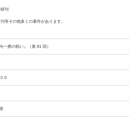
学研刊
社刊等その他多くの著作があります。
一揆の戦い』（第 81 回）
３０
室