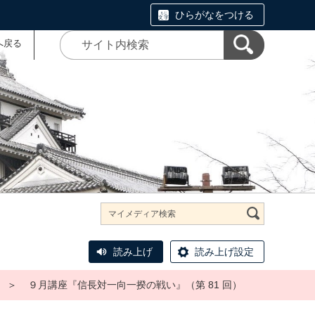
ひらがなをつける
へ戻る
読み上げ
読み上げ設定
＞
９月講座『信長対一向一揆の戦い』（第 81 回）