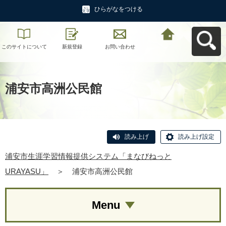
ひらがなをつける
このサイトについて
新規登録
お問い合わせ
浦安市生涯学習情報
提供システム「まな
びねっと
URAYASU」へ戻る
浦安市高洲公民館
読み上げ
読み上げ設定
浦安市生涯学習情報提供システム「まなびねっと
URAYASU」
＞
浦安市高洲公民館
Menu