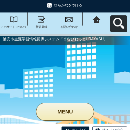
ひらがなをつける
このサイトについて
新規登録
お問い合わせ
浦安市生涯学習情報
提供システム「まな
びねっと
URAYASU」へ戻る
浦安市生涯学習情報提供システム「まなびねっとURAYASU」
MENU