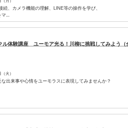
0日（月）
i接続、カメラ機能の理解、LINE等の操作を学び、
...
クル体験講座 ユーモア光る！川柳に挑戦してみよう（
4日（火）
近な出来事や心情をユーモラスに表現してみませんか？