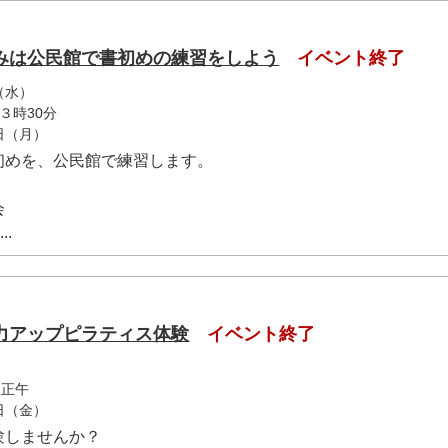
みは公民館で書初めの練習をしよう
イベント終了
（水）
３時30分
8日（月）
初めを、公民館で練習します。
会
..
力アップピラティス体験
イベント終了
～正午
4日（金）
験しませんか？