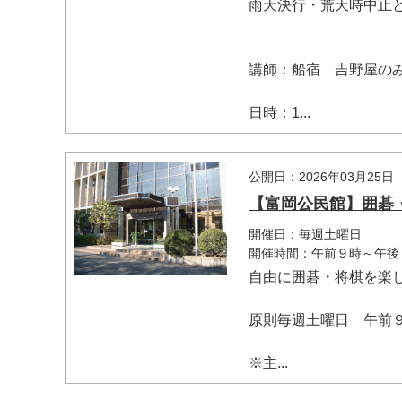
雨天決行・荒天時中止
講師：船宿 吉野屋の
日時：1...
公開日：2026年03月25日
【富岡公民館】囲碁
開催日：毎週土曜日
開催時間：午前９時～午後
自由に囲碁・将棋を楽
原則毎週土曜日 午前
※主...