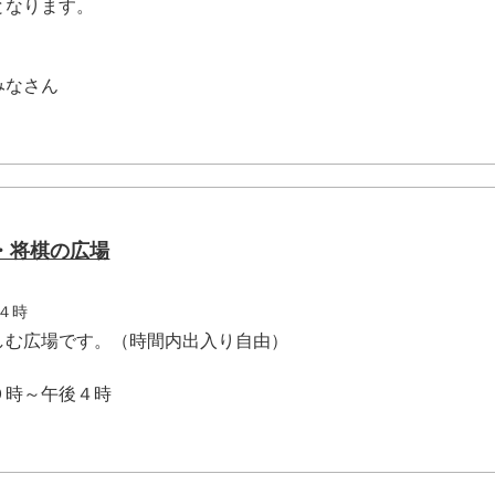
となります。
みなさん
・将棋の広場
４時
しむ広場です。（時間内出入り自由）
９時～午後４時