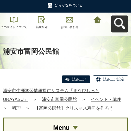
ひらがなをつける
このサイトについて
新規登録
お問い合わせ
浦安市生涯学習情報
提供システム「まな
びねっと
URAYASU」へ戻る
浦安市富岡公民館
読み上げ
読み上げ設定
浦安市生涯学習情報提供システム「まなびねっと
URAYASU」
＞
浦安市富岡公民館
＞
イベント・講座
＞
料理
＞
【富岡公民館】クリスマス寿司を作ろう
Menu