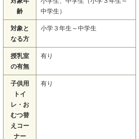
対象年
小学生、中学生（小学３年生～
齢
中学生）
対象と
小学３年生～中学生
なる方
授乳室
有り
の有無
子供用
有り
トイ
レ・お
むつ替
えコー
ナー