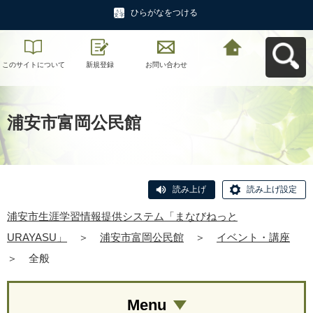
ひらがなをつける
このサイトについて
新規登録
お問い合わせ
浦安市生涯学習情報
提供システム「まな
びねっと
URAYASU」へ戻る
浦安市富岡公民館
読み上げ
読み上げ設定
浦安市生涯学習情報提供システム「まなびねっと
URAYASU」
＞
浦安市富岡公民館
＞
イベント・講座
＞
全般
Menu