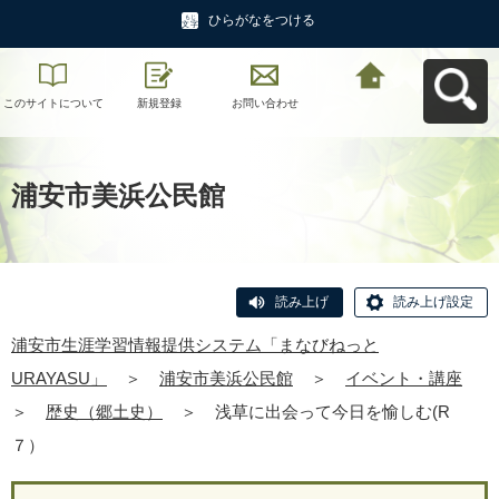
ひらがなをつける
このサイトについて
新規登録
お問い合わせ
浦安市生涯学習情報
提供システム「まな
びねっと
URAYASU」へ戻る
浦安市美浜公民館
読み上げ
読み上げ設定
浦安市生涯学習情報提供システム「まなびねっと
URAYASU」
＞
浦安市美浜公民館
＞
イベント・講座
＞
歴史（郷土史）
＞
浅草に出会って今日を愉しむ(R
７）