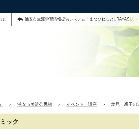
わせ
浦安市生涯学習情報提供システム「まなびねっとURAYASU」
」
＞
浦安市美浜公民館
＞
イベント・講座
＞
幼児・親子の
トミック