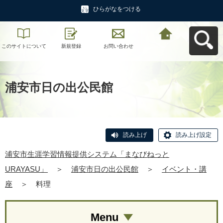
ひらがなをつける
このサイトについて
新規登録
お問い合わせ
浦安市生涯学習情報
提供システム「まな
びねっと
URAYASU」へ戻る
浦安市日の出公民館
読み上げ
読み上げ設定
浦安市生涯学習情報提供システム「まなびねっと
URAYASU」
＞
浦安市日の出公民館
＞
イベント・講
座
＞
料理
Menu