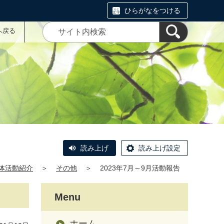
ひらがなをつける
へ戻る
読み上げ
読み上げ設定
体活動紹介
＞
その他
＞
2023年7月～9月活動報告
Menu
ホーム