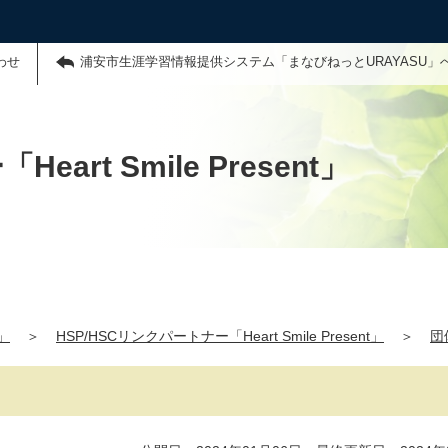
わせ
浦安市生涯学習情報提供システム「まなびねっとURAYASU」
art Smile Present」
」
＞
HSP/HSCリンクパートナー「Heart Smile Present」
＞
団