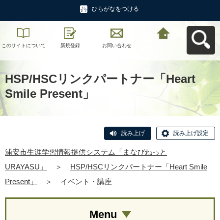
ひらがなをつける
このサイトについて
新規登録
お問い合わせ
浦安市生涯学習情報
提供システム「まな
びねっと
URAYASU」へ戻る
HSP/HSCリンクパートナー「Heart
Smile Present」
読み上げ
読み上げ設定
浦安市生涯学習情報提供システム「まなびねっと
URAYASU」
＞
HSP/HSCリンクパートナー「Heart Smile
Present」
＞
イベント・講座
Menu