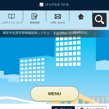
ひらがなをつける
このサイトについて
新規登録
お問い合わせ
浦安市生涯学習情報
提供システム「まな
びねっと
URAYASU」へ戻る
浦安市生涯学習情報提供システム「まなびねっとURAYASU」
MENU