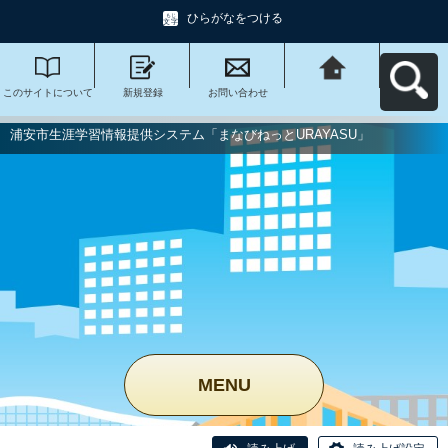
ひらがなをつける
このサイトについて
新規登録
お問い合わせ
浦安市生涯学習情報
提供システム「まな
びねっと
URAYASU」へ戻る
浦安市生涯学習情報提供システム「まなびねっとURAYASU」
MENU