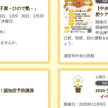
高齢
子屋－ひので塾－」
【中
腔ケ
9日、1月9、30日、2月20
べて木曜日
開催日：
開催時
（木）
申込締
口腔、頸部、顔の運動を
しませんか。
ょう。
浦安市中央公民館
公開日：
高齢
！認知症予防講座
202
イ
開催日：2020年11月9日