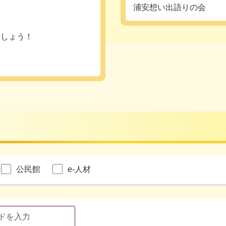
浦安想い出語りの会
ましょう！
公民館
e-人材