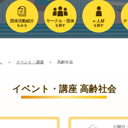
団体活動紹介
サークル・団体
e-人材
チ
をみる
を探す
を探す
」
＞
イベント・講座
＞
高齢社会
イベント・講座 高齢社会
公開日：