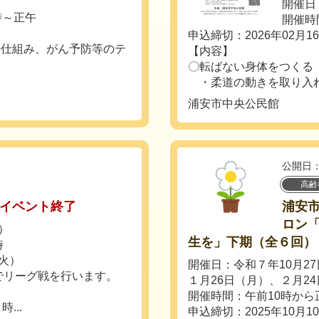
開催日：
時～正午
開催時
申込締切：2026年02月1
仕組み、がん予防等のテ
【内容】
〇転ばない身体をつくる
・柔道の動きを取り入れた
浦安市中央公民館
公開日：
高齢
イベント終了
浦安
ロン「
土）
生を」下期（全６回）
時
（火）
開催日：令和７年10月27
でリーグ戦を行います。
１月26日（月）、２月2
開催時間：午前10時から
...
申込締切：2025年10月1