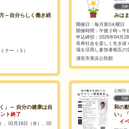
高齢
方～自分らしく働き続
みは
開催日：毎月第3火曜日
開催時間：午後２時～午
申込締切：2026年04月2
長寿社会を楽しく生き抜
場を活用し参加者相互の交
セミナー（３）
浦安市美浜公民館
公開日：
高齢
く」～ 自分の健康は自
和の
ベント終了
い」
イ
）、02月18日（水）、02