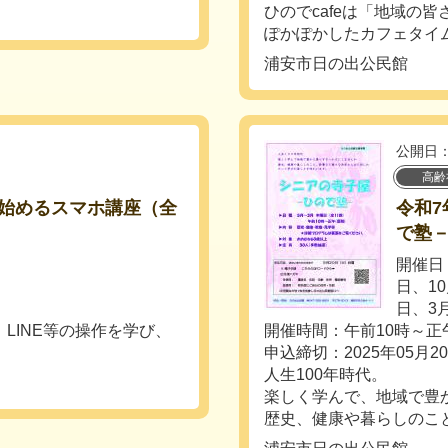
ひのでcafeは「地域の
ぽかぽかしたカフェタイム
浦安市日の出公民館
公開日：
高齢
始めるスマホ講座（全
令和
で塾
開催日：
日、10
日、3月
、LINE等の操作を学び、
開催時間：午前10時～正
申込締切：2025年05月2
人生100年時代。
楽しく学んで、地域で豊
歴史、健康や暮らしのこと.