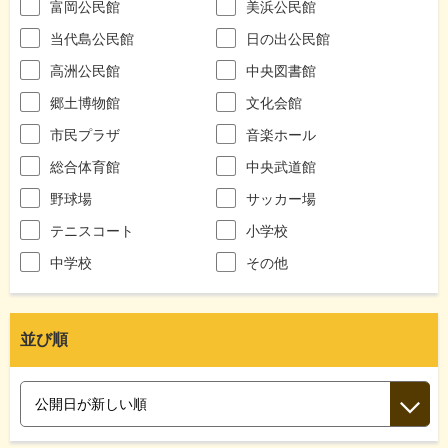
富岡公民館
美浜公民館
当代島公民館
日の出公民館
高洲公民館
中央図書館
郷土博物館
文化会館
市民プラザ
音楽ホール
総合体育館
中央武道館
野球場
サッカー場
テニスコート
小学校
中学校
その他
並び順