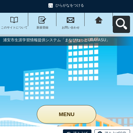
ひらがなをつける
このサイトについて
新規登録
お問い合わせ
浦安市生涯学習情報
提供システム「まな
びねっと
URAYASU」へ戻る
浦安市生涯学習情報提供システム「まなびねっとURAYASU」
MENU