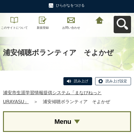
ひらがなをつける
このサイトについて
新規登録
お問い合わせ
浦安市生涯学習情報
提供システム「まな
びねっと
URAYASU」へ戻る
浦安傾聴ボランティア そよかぜ
読み上げ
読み上げ設定
浦安市生涯学習情報提供システム「まなびねっと
URAYASU」
＞
浦安傾聴ボランティア そよかぜ
Menu