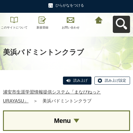
ひらがなをつける
このサイトについて
新規登録
お問い合わせ
浦安市生涯学習情報
提供システム「まな
びねっと
URAYASU」へ戻る
美浜バドミントンクラブ
読み上げ
読み上げ設定
浦安市生涯学習情報提供システム「まなびねっと
URAYASU」
＞
美浜バドミントンクラブ
Menu