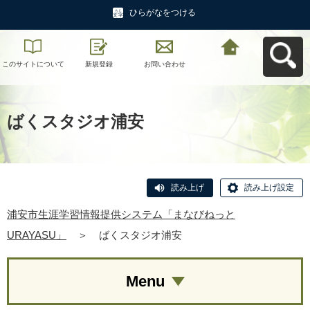
ひらがなをつける
このサイトについて
新規登録
お問い合わせ
浦安市生涯学習情報
提供システム「まな
びねっと
URAYASU」へ戻る
ばくスタジオ浦安
読み上げ
読み上げ設定
浦安市生涯学習情報提供システム「まなびねっと
URAYASU」
＞
ばくスタジオ浦安
Menu