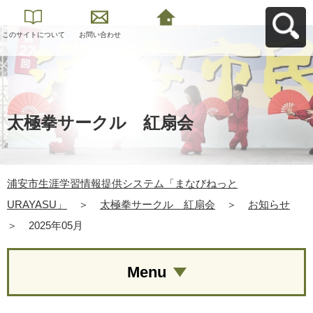
このサイトについて
お問い合わせ
浦安市生涯学習情報
提供システム「まな
びねっと
URAYASU」へ戻る
太極拳サークル 紅扇会
浦安市生涯学習情報提供システム「まなびねっと
URAYASU」
＞
太極拳サークル 紅扇会
＞
お知らせ
＞
2025年05月
Menu