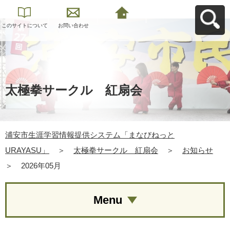
このサイトについて
お問い合わせ
浦安市生涯学習情報
提供システム「まな
びねっと
URAYASU」へ戻る
太極拳サークル 紅扇会
浦安市生涯学習情報提供システム「まなびねっと
URAYASU」
＞
太極拳サークル 紅扇会
＞
お知らせ
＞
2026年05月
Menu