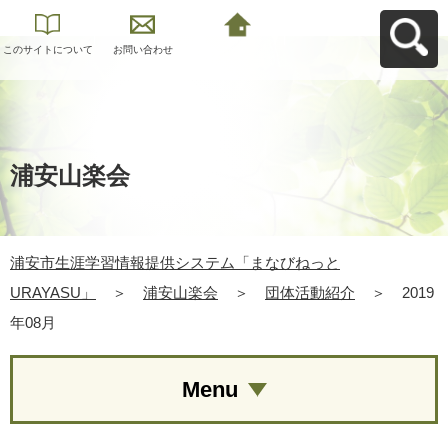
このサイトについて
お問い合わせ
浦安市生涯学習情報
提供システム「まな
びねっと
URAYASU」へ戻る
浦安山楽会
浦安市生涯学習情報提供システム「まなびねっと
URAYASU」
＞
浦安山楽会
＞
団体活動紹介
＞
2019
年08月
Menu