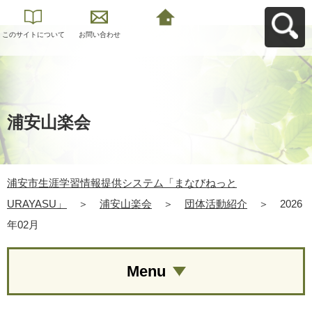
このサイトについて
お問い合わせ
浦安市生涯学習情報
提供システム「まな
びねっと
URAYASU」へ戻る
浦安山楽会
浦安市生涯学習情報提供システム「まなびねっと
URAYASU」
＞
浦安山楽会
＞
団体活動紹介
＞
2026
年02月
Menu