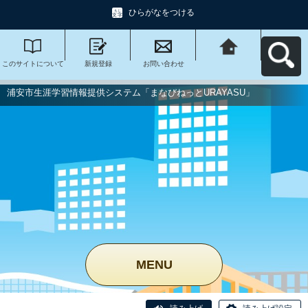
ひらがなをつける
このサイトについて
新規登録
お問い合わせ
浦安市生涯学習情報
提供システム「まな
びねっと
URAYASU」へ戻る
浦安市生涯学習情報提供システム「まなびねっとURAYASU」
MENU