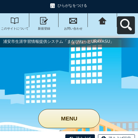
ひらがなをつける
このサイトについて
新規登録
お問い合わせ
浦安市生涯学習情報
提供システム「まな
びねっと
URAYASU」へ戻る
浦安市生涯学習情報提供システム「まなびねっとURAYASU」
MENU