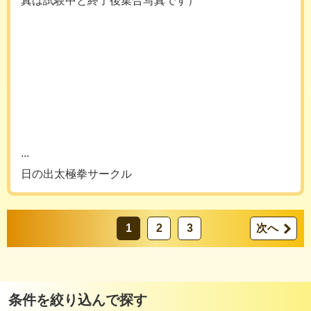
真は試験中と終了後集合写真です）
...
日の出太極拳サークル
1
2
3
次へ
条件を絞り込んで探す