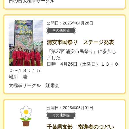
日の出太極拳サークル
公開日：2025年04月28日
その他体操
浦安市民祭り ステージ発表
『第27回浦安市民祭り』に参加し
ました。
日時 4月26日（土曜日）１３：０
０〜１３：１５
場所 浦...
太極拳サークル 紅扇会
公開日：2025年03月01日
その他体操
千葉県支部 指導者のつどい