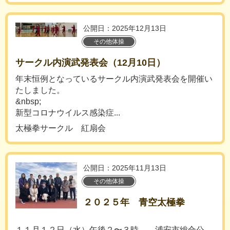
公開日：2025年12月13日
その他体操
サークル内演武発表会（12月10日）
年末恒例となっているサークル内演武発表会を開催い
たしました。
&nbsp;
新型コロナウイルス感染症...
太極拳サークル 紅扇会
公開日：2025年11月13日
その他体操
２０２５年 青空太極拳
１１月１２日（水）午後２〜３時 浦安市総合公