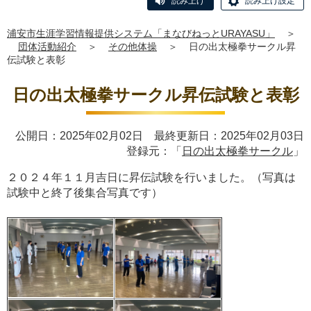
読み上げ
読み上げ設定
浦安市生涯学習情報提供システム「まなびねっとURAYASU」
＞
団体活動紹介
＞
その他体操
＞
日の出太極拳サークル昇
伝試験と表彰
日の出太極拳サークル昇伝試験と表彰
公開日：2025年02月02日 最終更新日：2025年02月03日
登録元：「
日の出太極拳サークル
」
２０２４年１１月吉日に昇伝試験を行いました。（写真は
試験中と終了後集合写真です）