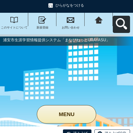
ひらがなをつける
このサイトについて
新規登録
お問い合わせ
浦安市生涯学習情報
提供システム「まな
びねっと
URAYASU」へ戻る
浦安市生涯学習情報提供システム「まなびねっとURAYASU」
MENU