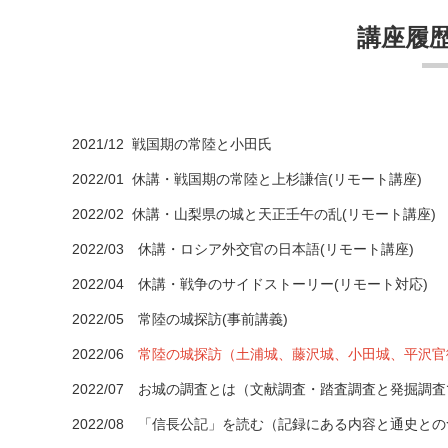
講座履歴③(
2021/12 戦国期の常陸と小田氏
2022/
0
1
休講・
戦国期の常陸と上杉謙信(リモート講座)
2022/
0
2
休講・
山梨県の城と天正壬午の乱(リモート講座)
2022/03 休講・ロシア外交官の日本語(リモート講座)
2022/04 休講・戦争のサイドストーリー(リモート対応)
2022/05 常陸の城探訪(事前講義)
2022/06
常陸の城探訪（土浦城、藤沢城、小田城、平沢官
2022/07 お城の調査とは（文献調査・踏査調査と発掘調
2022/08 「信長公記」を読む（記録にある内容と通史と