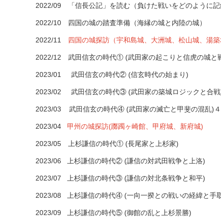
2022/09 「信長公記」を読む（負けた戦いをどのように
2022/10 四国の城の踏査準備（海縁の城と内陸の城）
2022/11
四国の城探訪（宇和島城、大洲城、松山城、湯築
2022/12 武田信玄の時代①
(武田家の起こりと信虎の城と
2023/01 武田信玄の時代②
(信玄時代の始まり)
2023/02 武田信玄の時代③
(武田家の築城ロジックと合戦
2023/03 武田信玄の時代④
(武田家の滅亡と甲斐の混乱)
2023/04
甲州の城探訪(躑躅ヶ崎館、甲府城、新府城)
2023/05 上杉謙信の時代①
(長尾家と上杉家)
2023/06 上杉謙信の時代②
(謙信の対武田戦争と上洛)
2023/07 上杉謙信の時代③
(謙信の対北条戦争と和平)
2023/08 上杉謙信の時代④
(一向一揆との戦いの経緯と手
2023/09 上杉謙信の時代⑤
(御館の乱と上杉景勝)