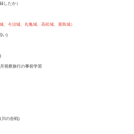
記録したか）
城、今治城、丸亀城、高松城、屋島城）
戦い)
)
４月視察旅行の事前学習
取川の合戦)