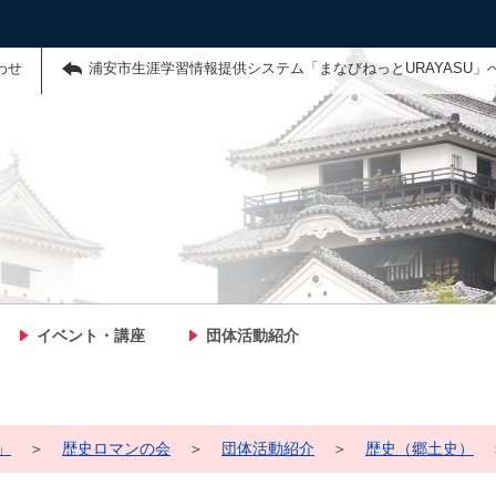
わせ
浦安市生涯学習情報提供システム「まなびねっとURAYASU」
イベント・講座
団体活動紹介
」
＞
歴史ロマンの会
＞
団体活動紹介
＞
歴史（郷土史）